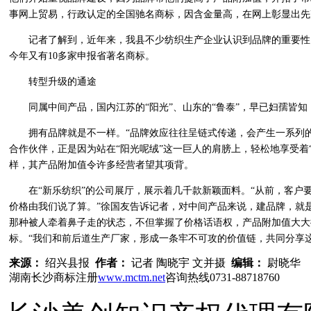
事网上贸易，行政认定的全国驰名商标，因含金量高，在网上彰显出先
记者了解到，近年来，我县不少纺织生产企业认识到品牌的重要性，
今年又有10多家申报省著名商标。
转型升级的通途
同属中间产品，国内江苏的“阳光”、山东的“鲁泰”，早已妇孺皆知；
拥有品牌就是不一样。“品牌效应往往呈链式传递，会产生一系列的连
合作伙伴，正是因为站在“阳光呢绒”这一巨人的肩膀上，轻松地享受着“
样，其产品附加值令许多经营者望其项背。
在“新乐纺织”的公司展厅，展示着几千款新颖面料。“从前，客户
价格由我们说了算。”徐国友告诉记者，对中间产品来说，建品牌，就
那种被人牵着鼻子走的状态，不但掌握了价格话语权，产品附加值大大
标。“我们和前后道生产厂家，形成一条牢不可攻的价值链，共同分享
来源：
绍兴县报
作者：
记者 陶晓宇 文并摄
编辑：
尉晓华
湖南长沙商标注册
www.mctm.net
咨询热线0731-88718760