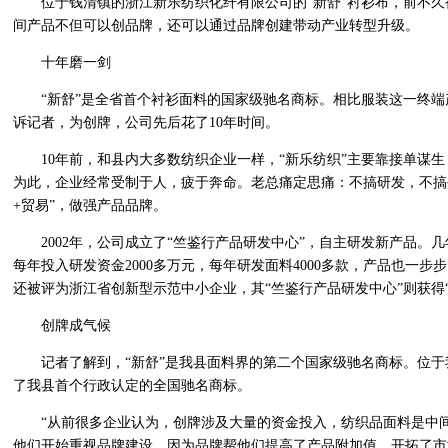
位于钱清镇的浙江新乐纺织化纤有限公司的“新舒”衬衫布，前不久被
间产品不但可以创品牌，还可以通过品牌创建带动产业转型升级。
十年磨一剑
“新舒”是全省首个衬衫面料的国家级驰名商标。相比服装这一终端
诉记者，为创牌，公司先后花了10年时间。
10年前，和县内大多数纺织企业一样，“新乐纺织”主要靠接单谋生
为此，企业经常受制于人，疲于奔命。老总痛定思痛：不搞研发，不搞
+贸易”，做强产品品牌。
2002年，公司成立了“竺鉴行产品研发中心”，自主研发新产品。几
每年投入研发资金2000多万元，每年研发面料4000多款，产品也一步
还被评为浙江省创新型示范中小企业，其“竺鉴行产品研发中心”则获得
创牌成气候
记者了解到，“新舒”是我县面料界的第二个国家级驰名商标。位于我
了我县首个行政认定的全国驰名商标。
“从前很多企业认为，创牌涉及大量的资金投入，纺织品面料是中间
他们开始重视品牌建设，因为品牌帮他们提高了产品附加值，开拓了市