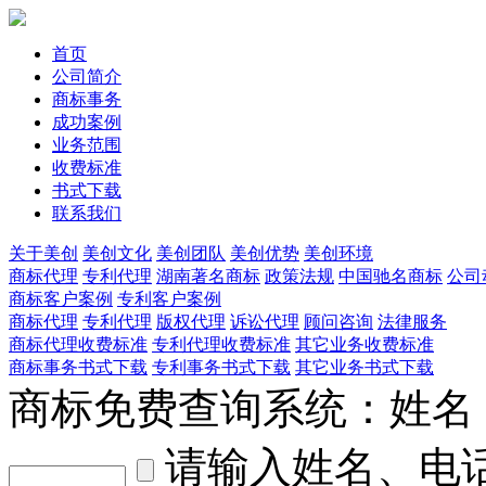
首页
公司简介
商标事务
成功案例
业务范围
收费标准
书式下载
联系我们
关于美创
美创文化
美创团队
美创优势
美创环境
商标代理
专利代理
湖南著名商标
政策法规
中国驰名商标
公司
商标客户案例
专利客户案例
商标代理
专利代理
版权代理
诉讼代理
顾问咨询
法律服务
商标代理收费标准
专利代理收费标准
其它业务收费标准
商标事务书式下载
专利事务书式下载
其它业务书式下载
商标免费查询系统：
姓名
请输入姓名、电