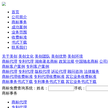
首页
公司简介
商标事务
成功案例
业务范围
收费标准
书式下载
联系我们
关于美创
美创文化
美创团队
美创优势
美创环境
商标代理
专利代理
湖南著名商标
政策法规
中国驰名商标
公司
商标客户案例
专利客户案例
商标代理
专利代理
版权代理
诉讼代理
顾问咨询
法律服务
商标代理收费标准
专利代理收费标准
其它业务收费标准
商标事务书式下载
专利事务书式下载
其它业务书式下载
商标免费查询系统：
姓名：
手机：
商标事务
商标代理
专利代理